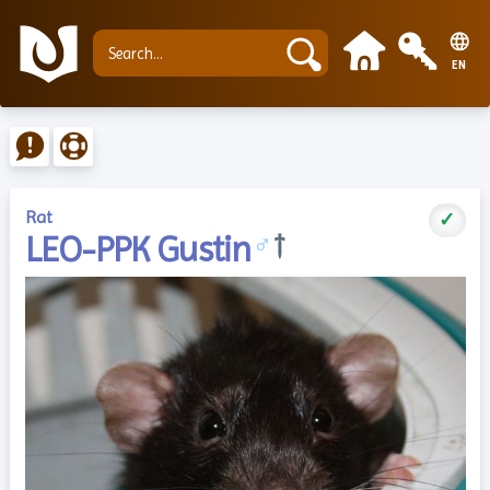
EN
Rat
✓
LEO-PPK Gustin
♂
†