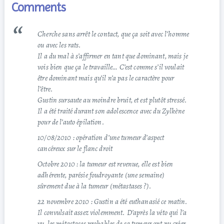
Comments
Cherche sans arrêt le contact, que ça soit avec l’homme
ou avec les rats.
Il a du mal à s’affirmer en tant que dominant, mais je
vois bien que ça le travaille… C’est comme s’il voulait
être dominant mais qu’il n’a pas le caractère pour
l’être.
Gustin sursaute au moindre bruit, et est plutôt stressé.
Il a été traité durant son adolescence avec du Zylkène
pour de l’auto épilation.
10/08/2010 : opération d’une tumeur d’aspect
cancéreux sur le flanc droit
Octobre 2010 : la tumeur est revenue, elle est bien
adhérente, parésie foudroyante (une semaine)
sûrement due à la tumeur (métastases ?).
22 novembre 2010 : Gustin a été euthanasié ce matin.
Il convulsait assez violemment. D’après la véto qui l’a
vu, les métastases probables de sa tumeur ont pu créer