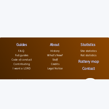
Guides
About
Statistics
F.A.Q.
History
Site statistics
Full guides
What’s New?
Rat statistics
Code of conduct
Staff
Rattery map
Contributing
Credits
Contact
I want a LORD
Legal Notice
Links
Websites
Forums
Associations
© 2026 – All rights reserved
Social
Texts and images are not free of right
Source code is open and distributed under GPL license
Partners
Service is free of charge, hosted and maintained by SRFA