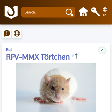
EN
Rat
✓
RPV-MMX Törtchen
♂
†