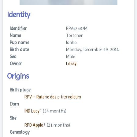
Identity
Identifier
RPV42587M
Name
Törtchen
Pup name
Idaho
Birth date
Monday, December 29, 2014
Sex
Male
Owner
Lilisky
Origins
Birth place
RPV – Raterie des p tits voleurs
Dam
†
IND Lucy
(34 months)
Sire
†
RPD Apple
(21 months)
Genealogy