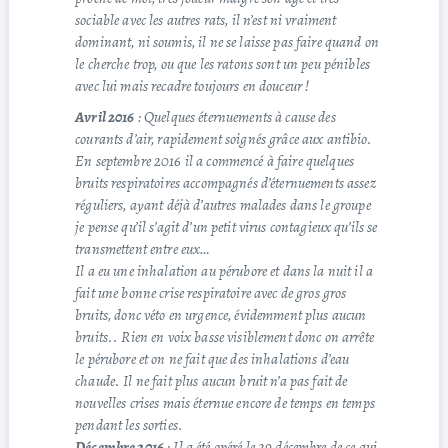
sociable avec les autres rats, il n’est ni vraiment
dominant, ni soumis, il ne se laisse pas faire quand on
le cherche trop, ou que les ratons sont un peu pénibles
avec lui mais recadre toujours en douceur !
Avril 2016
: Quelques éternuements à cause des
courants d’air, rapidement soignés grâce aux antibio.
En septembre 2016 il a commencé à faire quelques
bruits respiratoires accompagnés d’éternuements assez
réguliers, ayant déjà d’autres malades dans le groupe
je pense qu’il s’agit d’un petit virus contagieux qu’ils se
transmettent entre eux…
Il a eu une inhalation au pérubore et dans la nuit il a
fait une bonne crise respiratoire avec de gros gros
bruits, donc véto en urgence, évidemment plus aucun
bruits.. Rien en voix basse visiblement donc on arrête
le pérubore et on ne fait que des inhalations d’eau
chaude. Il ne fait plus aucun bruit n’a pas fait de
nouvelles crises mais éternue encore de temps en temps
pendant les sorties.
Décembre 2016
: Il a été opéré le 29 décembre de ce qui