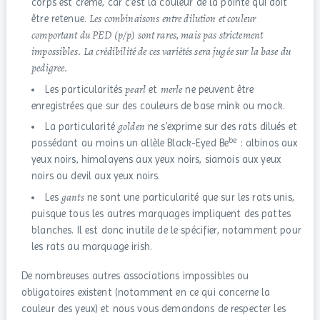
corps est crème, car c’est la couleur de la pointe qui doit
Les combinaisons entre dilution et couleur
être retenue.
comportant du PED (p/p) sont rares, mais pas strictement
impossibles. La crédibilité de ces variétés sera jugée sur la base du
pedigree.
pearl
merle
Les particularités
et
ne peuvent être
enregistrées que sur des couleurs de base mink ou mock.
golden
La particularité
ne s’exprime sur des rats dilués et
be
possédant au moins un allèle Black-Eyed Be
: albinos aux
yeux noirs, himalayens aux yeux noirs, siamois aux yeux
noirs ou devil aux yeux noirs.
gants
Les
ne sont une particularité que sur les rats unis,
puisque tous les autres marquages impliquent des pattes
blanches. Il est donc inutile de le spécifier, notamment pour
les rats au marquage irish.
De nombreuses autres associations impossibles ou
obligatoires existent (notamment en ce qui concerne la
couleur des yeux) et nous vous demandons de respecter les