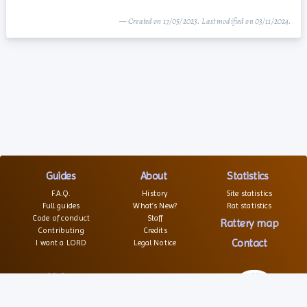
— Created on 17/05/2023. Last modified on 03/11/2024.
Guides
About
Statistics
F.A.Q.
History
Site statistics
Full guides
What’s New?
Rat statistics
Code of conduct
Staff
Rattery map
Contributing
Credits
Contact
I want a LORD
Legal Notice
Links
Websites