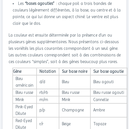
Les
“bases agouties”
: chaque poil a trois bandes de
couleurs légèrement différentes, à la base, au centre et à la
pointe, ce qui lui donne un aspect chiné. Le ventre est plus
clair que le dos.
La couleur est ensuite déterminée par la présence d’un ou
plusieurs gènes supplémentaires. Nous présentons ci-dessous
les variétés les plus courantes correspondant à un seul gène.
Les autres couleurs correspondent soit à des combinaisons de
ces couleurs “simples”, soit à des gènes beaucoup plus rares.
Gène
Notation
Sur base noire
Sur base agoutie
Bleu
d/d
Bleu
Bleu agouti
américain
Bleu russe
rb/rb
Bleu russe
Bleu russe agouti
Mink
m/m
Mink
Cannelle
Pink-Eyed
p/p
Champagne
Ambre
Dilute
Red-Eyed
r/r
Beige
Topaze
Dilute