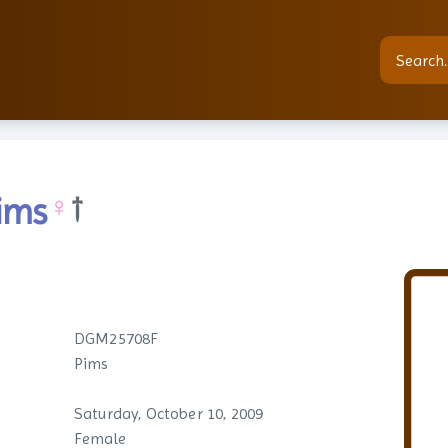
ims
♀
†
DGM25708F
Pims
Saturday, October 10, 2009
Female