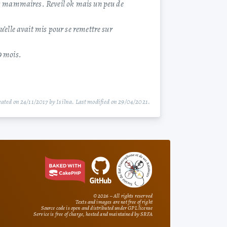
rs mammaires. Reveil ok mais un peu de
’elle avait mis pour se remettre sur
39 mois.
ated on 24/11/2017 by Isilna. Last modified on 29/04/2021.
© 2026 – All rights reserved
Texts and images are not free of right
Source code is open and distributed under GPL license
Service is free of charge, hosted and maintained by SRFA