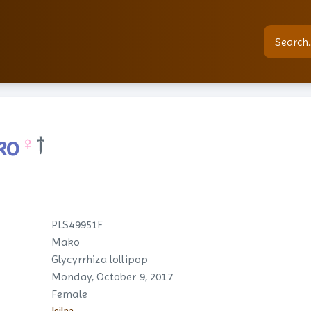
ko
♀
†
PLS49951F
Mako
Glycyrrhiza lollipop
Monday, October 9, 2017
Female