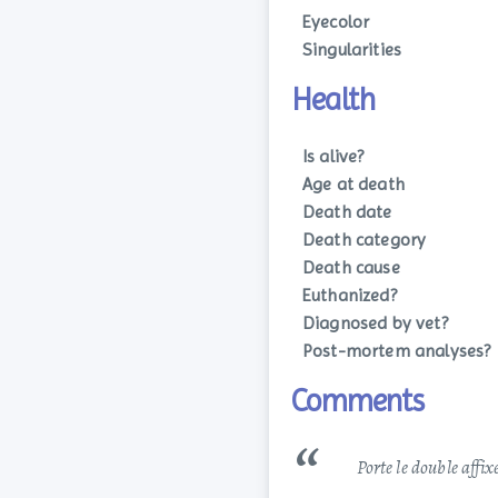
Eyecolor
Singularities
Health
Is alive?
Age at death
Death date
Death category
Death cause
Euthanized?
Diagnosed by vet?
Post-mortem analyses?
Comments
Porte le double aff