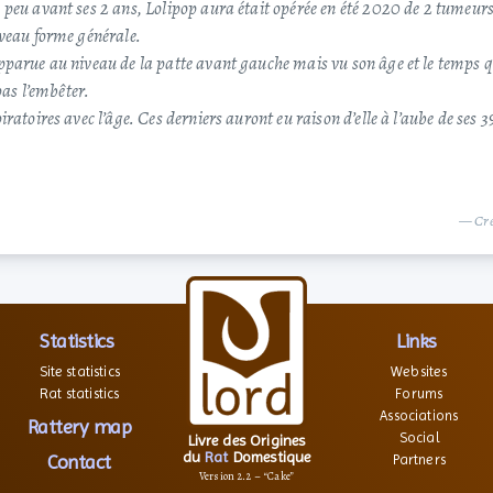
 peu avant ses 2 ans, Lolipop aura était opérée en été 2020 de 2 tumeu
iveau forme générale.
parue au niveau de la patte avant gauche mais vu son âge et le temps qu
 pas l’embêter.
ratoires avec l’âge. Ces derniers auront eu raison d’elle à l’aube de ses 
— Cre
Statistics
Links
Site statistics
Websites
Rat statistics
Forums
Associations
Rattery map
Social
Livre des Origines
du
Rat
Domestique
Contact
Partners
Version 2.2 – “Cake”