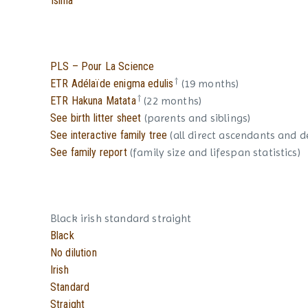
Isilna
PLS – Pour La Science
†
ETR Adélaïde enigma edulis
(19 months)
†
ETR Hakuna Matata
(22 months)
See birth litter sheet
(parents and siblings)
See interactive family tree
(all direct ascendants and 
See family report
(family size and lifespan statistics)
Black irish standard straight
Black
No dilution
Irish
Standard
Straight