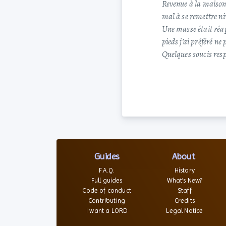
Revenue à la maison
mal à se remettre n
Une masse était réap
pieds j’ai préféré ne
Quelques soucis respi
Guides
About
F.A.Q.
History
Full guides
What’s New?
Code of conduct
Staff
Contributing
Credits
I want a LORD
Legal Notice